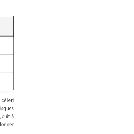
 céleri
isques
 cuit à
 donner