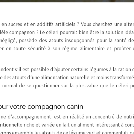
 en sucres et en additifs artificiels ? Vous cherchez une alte
èle compagnon ? Le céleri pourrait bien être la solution idéa
 négligé, possède des atouts insoupçonnés pour la santé de
r en toute sécurité à son régime alimentaire et profiter 
ent s’il est possible d’ajouter certains légumes à la ration 
te des atouts d’une alimentation naturelle et moins transform
 normal de se questionner sur la plus-value que le céleri p
l pour votre compagnon canin
ume d’accompagnement, est en réalité un concentré de nutr
tionnelle riche et variée en fait un aliment intéressant à con
ouvrons ensemble les atouts de ce légume vert et comment ils 