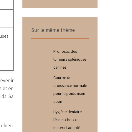
Sur le même thème
euses
Pronostic des
tumeurs spléniques
canines
Courbe de
révenir
croissance normale
s et en
pour le poids main
ids. Sa
coon
Hygiène dentaire
féline : choix du
 chien.
matériel adapté