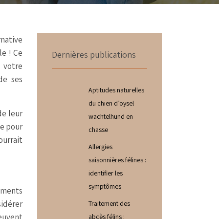
rnative
le ! Ce
Dernières publications
 votre
de ses
Aptitudes naturelles
du chien d’oysel
de leur
wachtelhund en
ée pour
chasse
ourrait
Allergies
saisonnières félines :
identifier les
symptômes
iments
sidérer
Traitement des
peuvent
abcès félins :