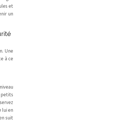
ules et
enir un
rité
en. Une
ce à ce
 niveau
 petits
bservez
 lui en
en suit