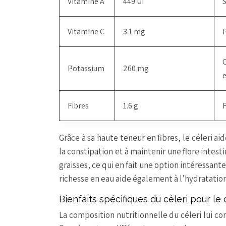
Vitamine A
449 UI
S
Vitamine C
3.1 mg
P
C
Potassium
260 mg
e
Fibres
1.6 g
F
Grâce à sa haute teneur en fibres, le céleri aid
la constipation et à maintenir une flore intesti
graisses, ce qui en fait une option intéressan
richesse en eau aide également à l’hydratation
Bienfaits spécifiques du céleri pour le
La composition nutritionnelle du céleri lui c