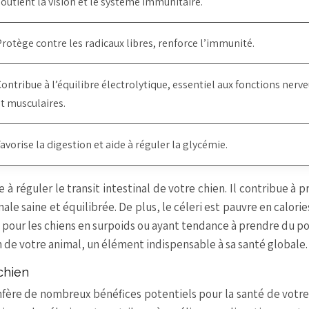
outient la vision et le système immunitaire.
rotège contre les radicaux libres, renforce l’immunité.
ontribue à l’équilibre électrolytique, essentiel aux fonctions nerv
t musculaires.
avorise la digestion et aide à réguler la glycémie.
e à réguler le transit intestinal de votre chien. Il contribue à p
nale saine et équilibrée. De plus, le céleri est pauvre en calorie
te pour les chiens en surpoids ou ayant tendance à prendre du po
 de votre animal, un élément indispensable à sa santé globale.
 chien
onfère de nombreux bénéfices potentiels pour la santé de votre