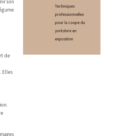
nir son
Techniques
légume
professionnelles
pour la coupe du
yorkshire en
exposition
rt de
 Elles
t
ion.
re
ommages