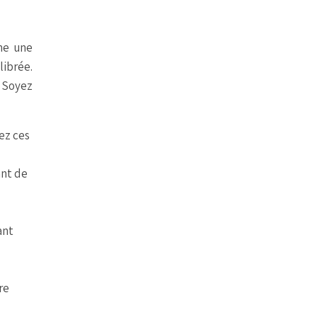
me une
librée.
. Soyez
ez ces
ant de
ant
re