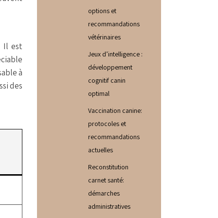
options et
recommandations
vétérinaires
 Il est
Jeux d’intelligence :
éciable
développement
sable à
cognitif canin
ssi des
optimal
Vaccination canine:
protocoles et
recommandations
actuelles
Reconstitution
carnet santé:
démarches
administratives