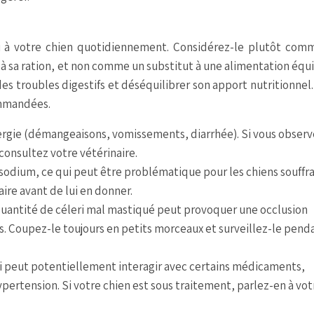
ri à votre chien quotidiennement. Considérez-le plutôt com
à sa ration, et non comme un substitut à une alimentation équi
s troubles digestifs et déséquilibrer son apport nutritionnel
ommandées.
lergie (démangeaisons, vomissements, diarrhée). Si vous observ
nsultez votre vétérinaire.
n sodium, ce qui peut être problématique pour les chiens souffr
ire avant de lui en donner.
uantité de céleri mal mastiqué peut provoquer une occlusion
ns. Coupez-le toujours en petits morceaux et surveillez-le pend
ri peut potentiellement interagir avec certains médicaments,
pertension. Si votre chien est sous traitement, parlez-en à vot