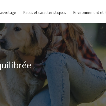
sauvetage
Races et caractéristiques
Environnement et 
quilibrée