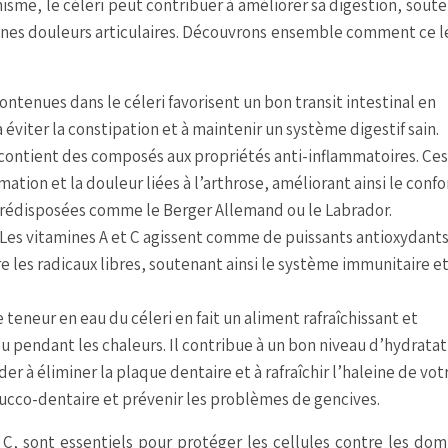
nisme, le céleri peut contribuer à améliorer sa digestion, soute
ines douleurs articulaires. Découvrons ensemble comment ce 
contenues dans le céleri favorisent un bon transit intestinal en
éviter la constipation et à maintenir un système digestif sain.
 contient des composés aux propriétés anti-inflammatoires. Ces
ation et la douleur liées à l’arthrose, améliorant ainsi le confo
prédisposées comme le Berger Allemand ou le Labrador.
Les vitamines A et C agissent comme de puissants antioxydants.
e les radicaux libres, soutenant ainsi le système immunitaire e
e teneur en eau du céleri en fait un aliment rafraîchissant et
 ou pendant les chaleurs. Il contribue à un bon niveau d’hydratat
er à éliminer la plaque dentaire et à rafraîchir l’haleine de vot
bucco-dentaire et prévenir les problèmes de gencives.
t C, sont essentiels pour protéger les cellules contre les d