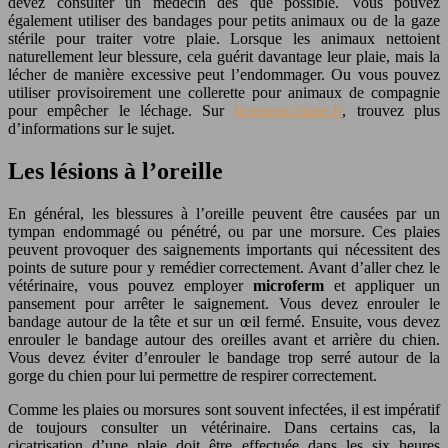
devez consulter un médecin dès que possible. Vous pouvez
également utiliser des bandages pour petits animaux ou de la gaze
stérile pour traiter votre plaie. Lorsque les animaux nettoient
naturellement leur blessure, cela guérit davantage leur plaie, mais la
lécher de manière excessive peut l’endommager. Ou vous pouvez
utiliser provisoirement une collerette pour animaux de compagnie
pour empêcher le léchage. Sur
licorneoccitane.fr
, trouvez plus
d’informations sur le sujet.
Les lésions à l’oreille
En général, les blessures à l’oreille peuvent être causées par un
tympan endommagé ou pénétré, ou par une morsure. Ces plaies
peuvent provoquer des saignements importants qui nécessitent des
points de suture pour y remédier correctement. Avant d’aller chez le
vétérinaire, vous pouvez employer
microferm
et appliquer un
pansement pour arrêter le saignement. Vous devez enrouler le
bandage autour de la tête et sur un œil fermé. Ensuite, vous devez
enrouler le bandage autour des oreilles avant et arrière du chien.
Vous devez éviter d’enrouler le bandage trop serré autour de la
gorge du chien pour lui permettre de respirer correctement.
Comme les plaies ou morsures sont souvent infectées, il est impératif
de toujours consulter un vétérinaire. Dans certains cas, la
cicatrisation d’une plaie doit être effectuée dans les six heures