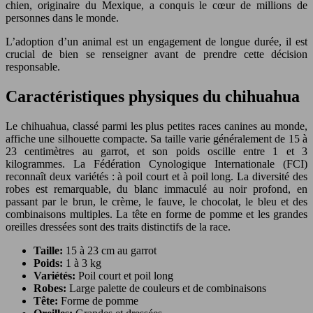
chien, originaire du Mexique, a conquis le cœur de millions de
personnes dans le monde.
L’adoption d’un animal est un engagement de longue durée, il est
crucial de bien se renseigner avant de prendre cette décision
responsable.
Caractéristiques physiques du chihuahua
Le chihuahua, classé parmi les plus petites races canines au monde,
affiche une silhouette compacte. Sa taille varie généralement de 15 à
23 centimètres au garrot, et son poids oscille entre 1 et 3
kilogrammes. La Fédération Cynologique Internationale (FCI)
reconnaît deux variétés : à poil court et à poil long. La diversité des
robes est remarquable, du blanc immaculé au noir profond, en
passant par le brun, le crème, le fauve, le chocolat, le bleu et des
combinaisons multiples. La tête en forme de pomme et les grandes
oreilles dressées sont des traits distinctifs de la race.
Taille:
15 à 23 cm au garrot
Poids:
1 à 3 kg
Variétés:
Poil court et poil long
Robes:
Large palette de couleurs et de combinaisons
Tête:
Forme de pomme